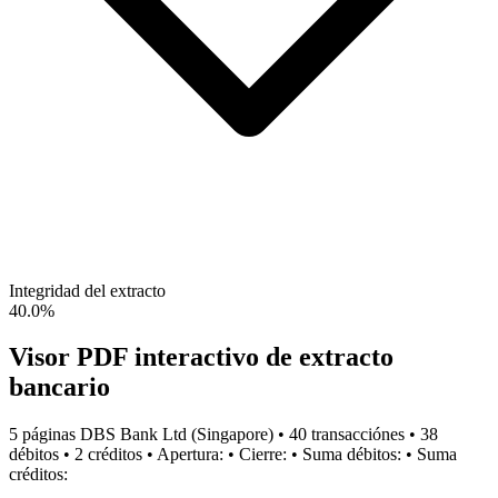
Integridad del extracto
40.0%
Visor PDF interactivo de extracto
bancario
5
páginas
DBS Bank Ltd
(
Singapore
) •
40
transacción
es
•
38
débito
s
•
2
crédito
s
•
Apertura:
•
Cierre:
•
Suma débitos:
•
Suma
créditos: