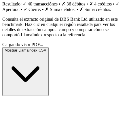
Resultado:
✓
40
transacción
es
•
✗
36
débito
s
•
✗
4
crédito
s
•
✓
Apertura:
•
✓
Cierre:
•
✗
Suma débitos:
•
✗
Suma créditos:
Consulta el extracto original de DBS Bank Ltd utilizado en este
benchmark. Haz clic en cualquier región resaltada para ver los
detalles de extracción campo a campo y comparar cómo se
comportó LlamaIndex respecto a la referencia.
Cargando visor PDF...
Mostrar
Llamaindex
CSV