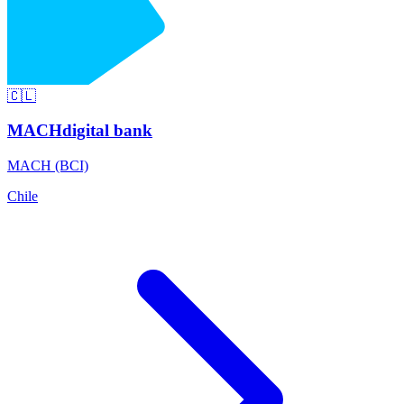
🇨🇱
MACH
digital bank
MACH (BCI)
Chile