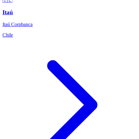
🇨🇱
Itaú
Itaú Corpbanca
Chile