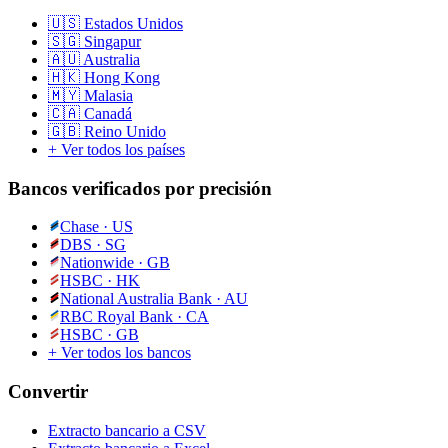
🇺🇸
Estados Unidos
🇸🇬
Singapur
🇦🇺
Australia
🇭🇰
Hong Kong
🇲🇾
Malasia
🇨🇦
Canadá
🇬🇧
Reino Unido
+ Ver todos los países
Bancos verificados por precisión
Chase
·
US
DBS
·
SG
Nationwide
·
GB
HSBC
·
HK
National Australia Bank
·
AU
RBC Royal Bank
·
CA
HSBC
·
GB
+ Ver todos los bancos
Convertir
Extracto bancario a CSV